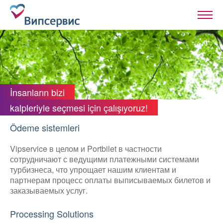
İnsanların bizi
kalpleriyle seçmesi için çalışıyoruz!
Ödeme sistemleri
Vipservice в целом и Portbilet в частности
сотрудничают с ведущими платежными системами
турбизнеса, что упрощает нашим клиентам и
партнерам процесс оплаты выписываемых билетов и
заказываемых услуг.
Processing Solutions