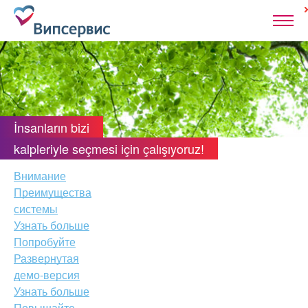
İnsanların bizi
kalpleriyle seçmesi için çalışıyoruz!
Внимание
Преимущества
системы
Узнать больше
Попробуйте
Развернутая
демо-версия
Узнать больше
Повышайте