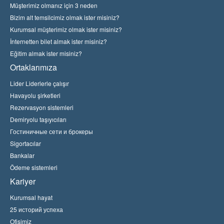
Müşterimiz olmanız için 3 neden
Bizim alt temsilcimiz olmak ister misiniz?
Kurumsal müşterimiz olmak ister misiniz?
İnternetten bilet almak ister misiniz?
Eğitim almak ister misiniz?
Ortaklarımıza
Lider Liderlerle çalışır
Havayolu şirketleri
Rezervasyon sistemleri
Demiryolu taşıyıcıları
Гостиничные сети и брокеры
Sigortacılar
Bankalar
Ödeme sistemleri
Kariyer
Kurumsal hayat
25 историй успеха
Ofisimiz