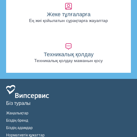
Жеке тұлғаларға
Ең жиі қойылатын сұрақтарға жауаптар
Техникалық қолдау
Техникалық қолдау маманын қосу
Біз туралы
Жаңалықтар
Біздің бренд
Біздің адамдар
Нормативтік құжаттар