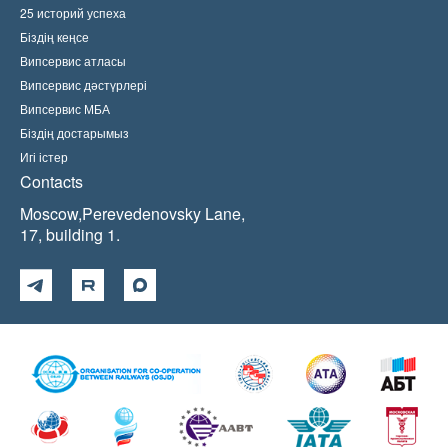
25 историй успеха
Біздің кеңсе
Випсервис атласы
Випсервис дәстүрлері
Випсервис МБА
Біздің достарымыз
Игі істер
Contacts
Moscow,Perevedenovsky Lane,
17, building 1.