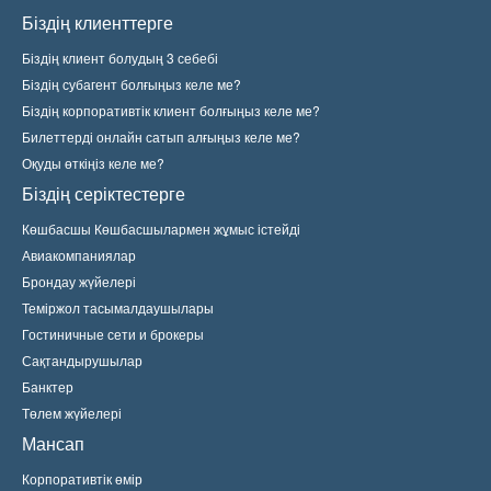
Біздің клиенттерге
Біздің клиент болудың 3 себебі
Біздің субагент болғыңыз келе ме?
Біздің корпоративтік клиент болғыңыз келе ме?
Билеттерді онлайн сатып алғыңыз келе ме?
Оқуды өткіңіз келе ме?
Біздің серіктестерге
Көшбасшы Көшбасшылармен жұмыс істейді
Авиакомпаниялар
Брондау жүйелері
Теміржол тасымалдаушылары
Гостиничные сети и брокеры
Сақтандырушылар
Банктер
Төлем жүйелері
Мансап
Корпоративтік өмір