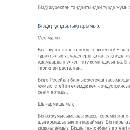
Бізді жүрекпен таңдайтындай түрде жұмыс
Біздің құндылықтарымыз:
Сенімділік
Біз – күшті және сенімді серіктеспіз! Бізд
тұрақтылықта, уәделерді қатаң сақтауда жә
адамдардың үлкен тату командасында. Бізді
тарихпен расталған.
Бізге Ресейдің барлық жетекші тасымалд
жұмыс істейтін әлемдік көлік индустрия
сенім артады.
Шығармашылық
Біз өз жұмысымызды жақсы көреміз және 
шығармашылықпен қараймыз! Біз нарықт
қадағалаймыз. Біздің тәжірибеміз ертеңгі 