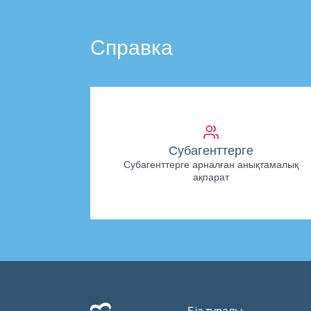
Справка
Субагенттерге
Субагенттерге арналған анықтамалық
ақпарат
Біз туралы