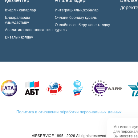
деректе
Іскерлік сапарлар
Интеграциялық жобалар
Іс-шараларды
Онлайн брондау құралы
ұйымдастыру
Онлайн есеп беру және талдау
Аналитика және консалтинг
құралы
Визалық қолдау
Политика в отношении обработки персональных данных
Мы используе
для персонал
VIPSERVICE 1995 - 2026 All rights reserved
Вы можете за