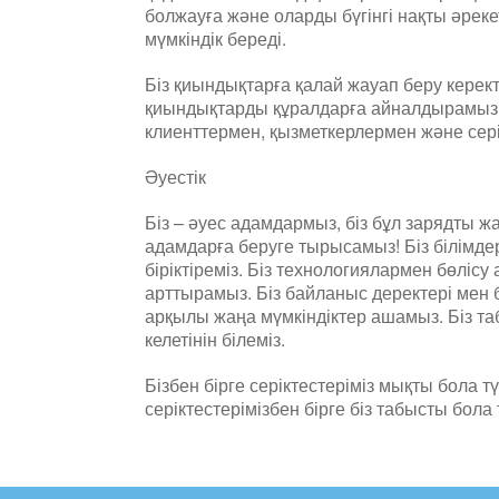
болжауға және оларды бүгінгі нақты әрек
мүмкіндік береді.
Біз қиындықтарға қалай жауап беру керектіг
қиындықтарды құралдарға айналдырамыз
клиенттермен, қызметкерлермен және сері
Әуестік
Біз – әуес адамдармыз, біз бұл зарядты
адамдарға беруге тырысамыз! Біз білімд
біріктіреміз. Біз технологиялармен бөлісу 
арттырамыз. Біз байланыс деректері мен
арқылы жаңа мүмкіндіктер ашамыз. Біз т
келетінін білеміз.
Бізбен бірге серіктестеріміз мықты бола тү
серіктестерімізбен бірге біз табысты бола 