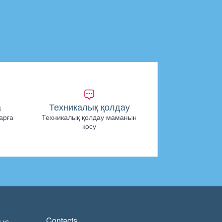
а
Техникалық қолдау
арға
Техникалық қолдау маманын
қосу
Contacts
ыс