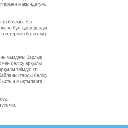
еттермен жақындатуға
ін білеміз. Біз
 және бұл құралдарды
ктестермен бөлісеміз.
 жанымыздағы барлық
ермен бөлісу арқылы
арқылы тиімділікті
 байланыстарды бөлісу
абыстың мықтыларға
седі,
түсеміз.