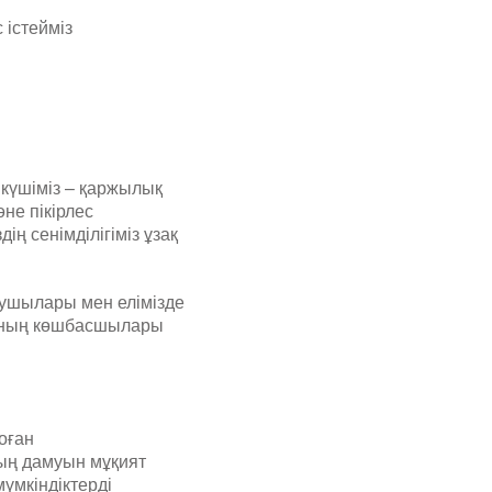
 істейміз
ің күшіміз – қаржылық
не пікірлес
ң сенімділігіміз ұзақ
аушылары мен елімізде
сының көшбасшылары
оған
ың дамуын мұқият
мүмкіндіктерді