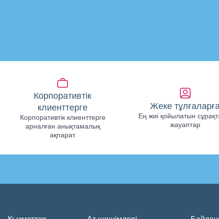
Корпоративтік
Жеке тұлғаларғ
клиенттерге
Ең жиі қойылатын сұрақт
Корпоративтік клиенттерге
жауаптар
арналған анықтамалық
ақпарат
Қызметтер
Ат шешімдері
Байлан