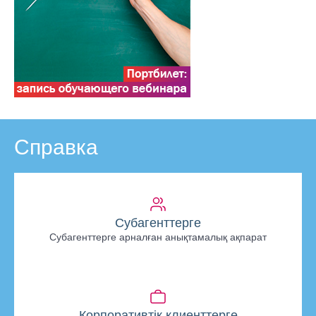
Справка
Субагенттерге
Субагенттерге арналған анықтамалық ақпарат
Корпоративтік клиенттерге