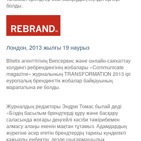
болды.
Лондон, 2013 жылғы 19 наурыз
Biletix агенттігінің Випсервис және онлайн-саяхаттау
холдингі ребрендингінің жобалары «Communicate
magazine» журналының TRANSFORMATION 2013 ірі
еуропалық брендингтік жобалар байқауының
марапатына ие болды.
Журналдың редакторы Эндрю Томас былай деді:
«Біздің басылым брендтерді құру және басқару
саласында жоғары деңгейлі кәсіби тәжірибемен
алмасу алаңы екенін мақтан тұтамыз. Адамдардың
жүрегіне әсер ететін брендтердің тарихы күнделікті
қажырлы еңбектің, лезде шығармашылық