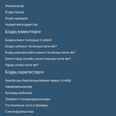
Жаңалықтар
Біздің бренд
Біздің адамдар
Нормативтік құжаттар
Біздің клиенттерге
Біздің клиент болудың 3 себебі
Біздің субагент болғыңыз келе ме?
Біздің корпоративтік клиент болғыңыз келе ме?
Билеттерді онлайн сатып алғыңыз келе ме?
Оқуды өткіңіз келе ме?
Біздің серіктестерге
Көшбасшы Көшбасшылармен жұмыс істейді
Авиакомпаниялар
Брондау жүйелері
Теміржол тасымалдаушылары
Гостиничные сети и брокеры
Сақтандырушылар