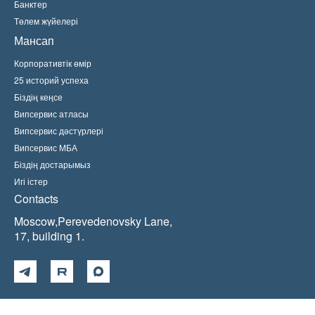
Банктер
Төлем жүйелері
Мансап
Корпоративтік өмір
25 историй успеха
Біздің кеңсе
Випсервис атласы
Випсервис дәстүрлері
Випсервис МБА
Біздің достарымыз
Игі істер
Contacts
Moscow,Perevedenovsky Lane,
17, building 1.