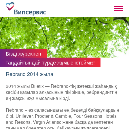
Бізді жүрекпен
таңдайтындай түрде жұмыс істейміз!
Rebrand 2014 жыла
2014 жылы Biletix — Rebrand-тің жетекші жаһандық
кәсіби қазылар алқасының пікірінше, ребрендингтің
ең жақсы жүз мысалына кірді.
Rebrand – өз саласындағы ең беделді байқаулардың
бірі. Unilever, Procter & Gamble, Four Seasons Hotels
and Resorts, Virgin Atlantic және басқа да көптеген
танымал брендтер осы байқаудың жүлдегерлері