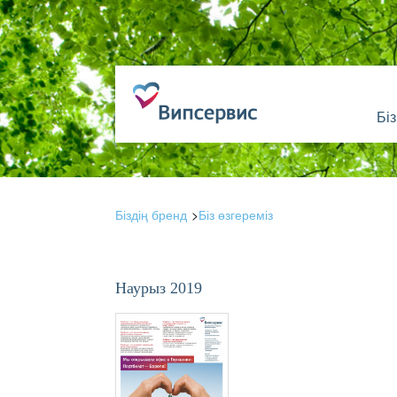
Бі
Біздің бренд
Біз өзгереміз
Наурыз 2019