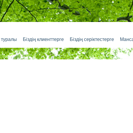
з туралы
Біздің клиенттерге
Біздің серіктестерге
Манс