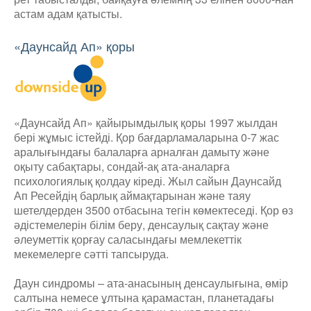
астам адам қатысты.
«Даунсайд Ап» қоры
«Даунсайд Ап» қайырымдылық қоры 1997 жылдан
бері жұмыс істейді. Қор бағдарламаларына 0-7 жас
аралығындағы балаларға арналған дамыту және
оқыту сабақтары, сондай-ақ ата-аналарға
психологиялық қолдау кіреді. Жыл сайын Даунсайд
Ап Ресейдің барлық аймақтарынан және таяу
шетелдерден 3500 отбасына тегін көмектеседі. Қор өз
әдістемелерін білім беру, денсаулық сақтау және
әлеуметтік қорғау саласындағы мемлекеттік
мекемелерге сәтті тапсыруда.
Даун синдромы – ата-анасының денсаулығына, өмір
салтына немесе ұлтына қарамастан, планетадағы