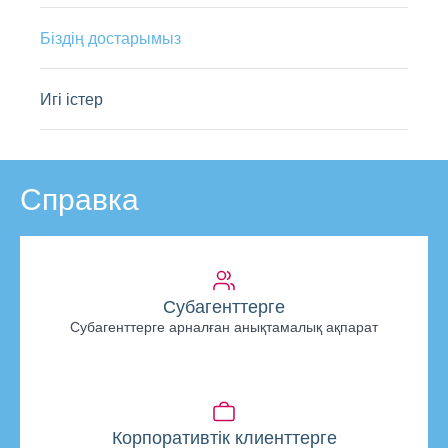
Біздің достарымыз
Игі істер
Справка
Субагенттерге
Субагенттерге арналған анықтамалық ақпарат
Корпоративтік клиенттерге