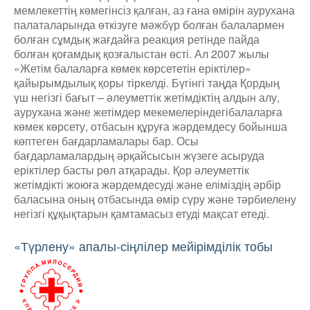
мемлекеттің көмегінсіз қалған, аз ғана өмірін аурухана
палаталарында өткізуге мәжбүр болған балалармен
болған сұмдық жағдайға реакция ретінде пайда
болған қоғамдық қозғалыстан өсті. Ал 2007 жылы
«Жетім балаларға көмек көрсететін еріктілер»
қайырымдылық қоры тіркелді. Бүгінгі таңда Қордың
үш негізгі бағыт – әлеуметтік жетімдіктің алдын алу,
аурухана және жетімдер мекемелеріндегібалаларға
көмек көрсету, отбасын құруға жәрдемдесу бойынша
көптеген бағдарламалары бар. Осы
бағдарламалардың әрқайсысын жүзеге асыруда
еріктілер басты рөл атқарады. Қор әлеуметтік
жетімдікті жоюға жәрдемдесуді және еліміздің әрбір
баласына оның отбасында өмір сүру және тәрбиелену
негізгі құқықтарын қамтамасыз етуді мақсат етеді.
«Түрлену» апалы-сіңлілер мейірімділік тобы