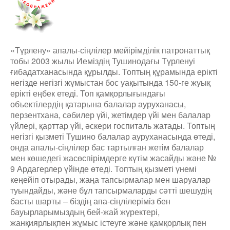
«Түрлену» апалы-сіңлілер мейірімділік патронаттық
тобы 2003 жылы Иеміздің Тушинодағы Түрленуі
ғибадатханасында құрылды. Топтың құрамында ерікті
негізде негізгі жұмыстан бос уақытында 150-ге жуық
ерікті еңбек етеді. Топ қамқорлығындағы
объектілердің қатарына балалар ауруханасы,
перзентхана, сәбилер үйі, жетімдер үйі мен балалар
үйлері, қарттар үйі, әскери госпиталь жатады. Топтың
негізгі қызметі Тушино балалар ауруханасында өтеді,
онда апалы-сіңлілер бас тартылған жетім балалар
мен көшедегі жасөспірімдерге күтім жасайды және №
9 Ардагерлер үйінде өтеді. Топтың қызметі үнемі
кеңейіп отырады, жаңа тапсырмалар мен шаруалар
туындайды, және бұл тапсырмаларды сәтті шешудің
басты шарты – біздің апа-сіңлілеріміз бен
бауырларымыздың бей-жай жүректері,
жанқиярлықпен жұмыс істеуге және қамқорлық пен