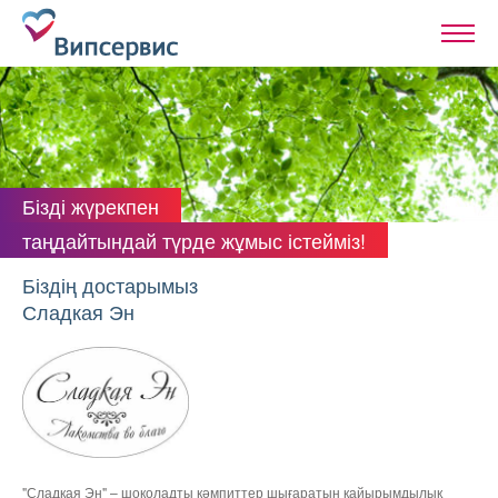
Бізді жүрекпен
таңдайтындай түрде жұмыс істейміз!
Біздің достарымыз
Сладкая Эн
"Сладкая Эн" – шоколадты кәмпиттер шығаратын қайырымдылық