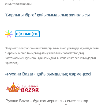
кондитерлік жобасы.
"Барлығы бірге" қайырымдылық жиналысы
Әлеуметтік бағдарланған коммерциялық емес ұйымдар қауымдастығы
"Барлығы бірге" Қайырымдылық жиналысы" азаматтардың
бастамасымен құрылған қайырымдылық және еріктілер ұйымдарын
біріктіреді.
«Рухани Bazar» қайырымдылық жәрмеңкесі
Рухани Bazar – бұл коммерциялық емес сектор