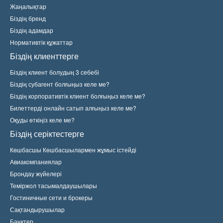
Жаңалықтар
Біздің бренд
Біздің адамдар
Нормативтік құжаттар
Біздің клиенттерге
Біздің клиент болудың 3 себебі
Біздің субагент болғыңыз келе ме?
Біздің корпоративтік клиент болғыңыз келе ме?
Билеттерді онлайн сатып алғыңыз келе ме?
Оқуды өткіңіз келе ме?
Біздің серіктестерге
Көшбасшы Көшбасшылармен жұмыс істейді
Авиакомпаниялар
Брондау жүйелері
Теміржол тасымалдаушылары
Гостиничные сети и брокеры
Сақтандырушылар
Банктер