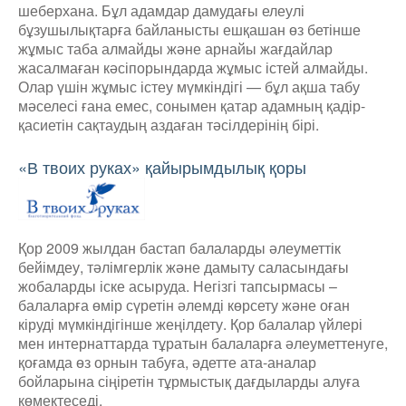
шеберхана. Бұл адамдар дамудағы елеулі
бұзушылықтарға байланысты ешқашан өз бетінше
жұмыс таба алмайды және арнайы жағдайлар
жасалмаған кәсіпорындарда жұмыс істей алмайды.
Олар үшін жұмыс істеу мүмкіндігі — бұл ақша табу
мәселесі ғана емес, сонымен қатар адамның қадір-
қасиетін сақтаудың аздаған тәсілдерінің бірі.
«В твоих руках» қайырымдылық қоры
Қор 2009 жылдан бастап балаларды әлеуметтік
бейімдеу, тәлімгерлік және дамыту саласындағы
жобаларды іске асыруда. Негізгі тапсырмасы –
балаларға өмір сүретін әлемді көрсету және оған
кіруді мүмкіндігінше жеңілдету. Қор балалар үйлері
мен интернаттарда тұратын балаларға әлеуметтенуге,
қоғамда өз орнын табуға, әдетте ата-аналар
бойларына сіңіретін тұрмыстық дағдыларды алуға
көмектеседі.