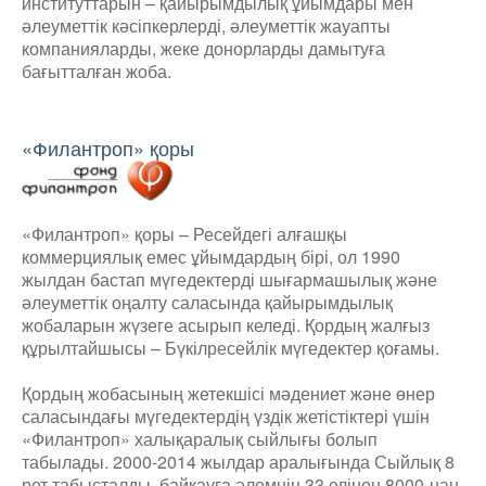
институттарын – қайырымдылық ұйымдары мен
әлеуметтік кәсіпкерлерді, әлеуметтік жауапты
компанияларды, жеке донорларды дамытуға
бағытталған жоба.
«Филантроп» қоры
«Филантроп» қоры – Ресейдегі алғашқы
коммерциялық емес ұйымдардың бірі, ол 1990
жылдан бастап мүгедектерді шығармашылық және
әлеуметтік оңалту саласында қайырымдылық
жобаларын жүзеге асырып келеді. Қордың жалғыз
құрылтайшысы – Бүкілресейлік мүгедектер қоғамы.
Қордың жобасының жетекшісі мәдениет және өнер
саласындағы мүгедектердің үздік жетістіктері үшін
«Филантроп» халықаралық сыйлығы болып
табылады. 2000-2014 жылдар аралығында Сыйлық 8
рет табысталды, байқауға әлемнің 33 елінен 8000-нан