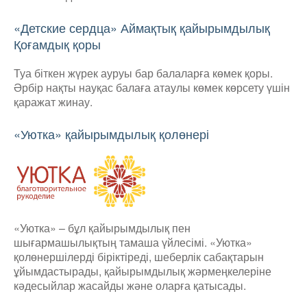
«Детские сердца» Аймақтық қайырымдылық
Қоғамдық қоры
Туа біткен жүрек ауруы бар балаларға көмек қоры.
Әрбір нақты науқас балаға атаулы көмек көрсету үшін
қаражат жинау.
«Уютка» қайырымдылық қолөнері
«Уютка» – бұл қайырымдылық пен
шығармашылықтың тамаша үйлесімі. «Уютка»
қолөнершілерді біріктіреді, шеберлік сабақтарын
ұйымдастырады, қайырымдылық жәрмеңкелеріне
кәдесыйлар жасайды және оларға қатысады.