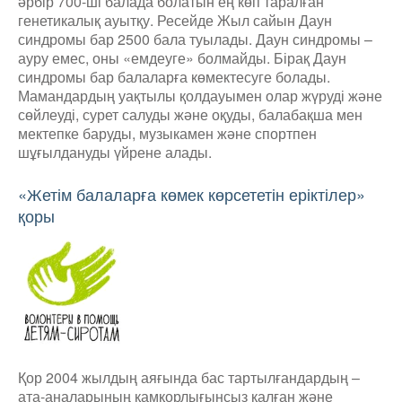
әрбір 700-ші балада болатын ең көп таралған
генетикалық ауытқу. Ресейде Жыл сайын Даун
синдромы бар 2500 бала туылады. Даун синдромы –
ауру емес, оны «емдеуге» болмайды. Бірақ Даун
синдромы бар балаларға көмектесуге болады.
Мамандардың уақтылы қолдауымен олар жүруді және
сөйлеуді, сурет салуды және оқуды, балабақша мен
мектепке баруды, музыкамен және спортпен
шұғылдануды үйрене алады.
«Жетім балаларға көмек көрсететін еріктілер»
қоры
Қор 2004 жылдың аяғында бас тартылғандардың –
ата-аналарының қамқорлығынсыз қалған және