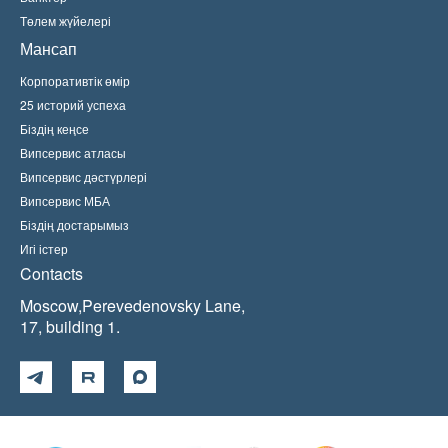
Төлем жүйелері
Мансап
Корпоративтік өмір
25 историй успеха
Біздің кеңсе
Випсервис атласы
Випсервис дәстүрлері
Випсервис МБА
Біздің достарымыз
Игі істер
Contacts
Moscow,Perevedenovsky Lane,
17, building 1.