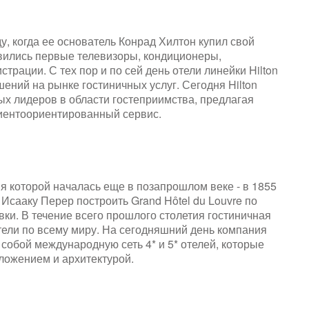
у, когда ее основатель Конрад Хилтон купил свой ​​
явились первые телевизоры, кондиционеры,
трации. С тех пор и по сей день отели линейки Hilton
ений на рынке гостиничных услуг. Сегодня Hilton
вых лидеров в области гостеприимства, предлагая
иентоориентированный сервис.
я которой началась еще в позапрошлом веке - в 1855
Исааку Перер построить Grand Hôtel du Louvre по
ки. В течение всего прошлого столетия гостиничная
тели по всему миру. На сегодняшний день компания
 собой международную сеть 4* и 5* отелей, которые
ложением и архитектурой.