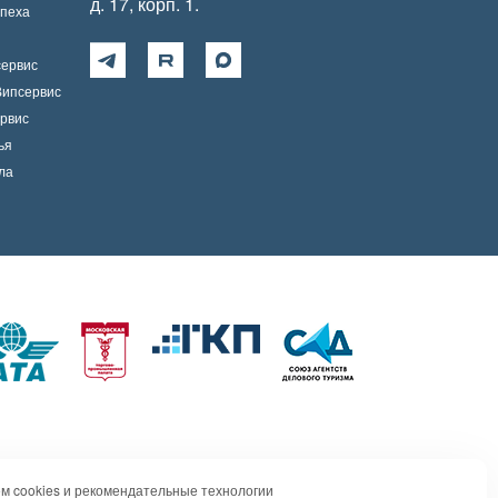
д. 17, корп. 1.
спеха
сервис
Випсервис
рвис
ья
ла
м cookies и рекомендательные технологии