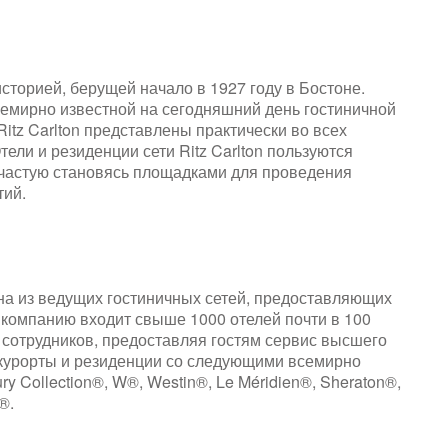
историей, берущей начало в 1927 году в Бостоне.
семирно известной на сегодняшний день гостиничной
itz Carlton представлены практически во всех
тели и резиденции сети Ritz Carlton пользуются
ачастую становясь площадками для проведения
тий.
дна из ведущих гостиничных сетей, предоставляющих
В компанию входит свыше 1000 отелей почти в 100
0 сотрудников, предоставляя гостям сервис высшего
, курорты и резиденции со следующими всемирно
y Collection®, W®, Westin®, Le Méridien®, Sheraton®,
®.