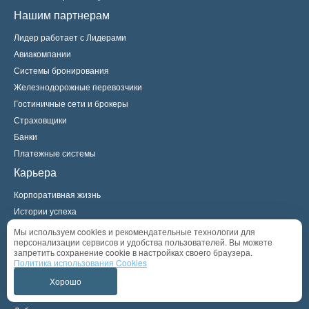
Нашим партнерам
Лидер работает с Лидерами
Авиакомпании
Системы бронирования
Железнодорожные перевозчики
Гостиничные сети и брокеры
Страховщики
Банки
Платежные системы
Карьера
Корпоративная жизнь
Истории успеха
Наш офис
Мы используем cookies и рекомендательные технологии для
персонализации сервисов и удобства пользователей. Вы можете
Атлас Випсервис
запретить сохранение cookie в настройках своего браузера.
Традиции Випсервис
Политика использования Cookies
МБА Випсервис
Хорошо
Наши друзья