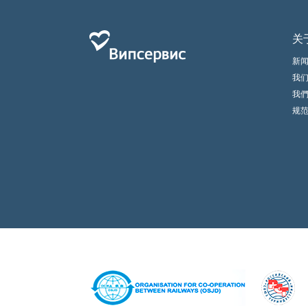
关
新
我
我
规