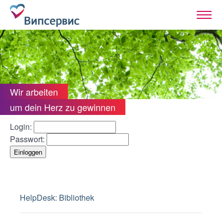
Wir arbeiten
um dein Herz zu gewinnen
Login:
Passwort:
HelpDesk: Bibliothek