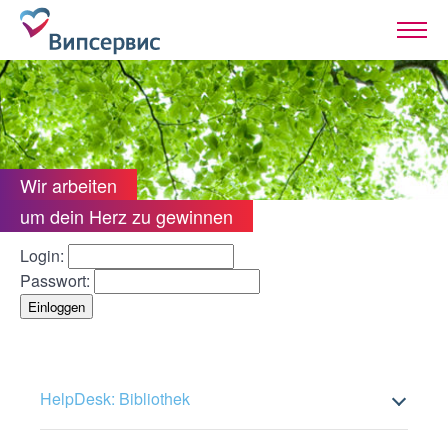
Wir arbeiten
um dein Herz zu gewinnen
Login:
Passwort:
HelpDesk: Bibliothek