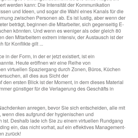
iert werden kann: Die Intensität der Kommunikation
ssen und Ideen, und sogar die Wahl eines Kanals für die
ernung zwischen Personen ab. Es ist lustig, aber wenn der
r beträgt, beginnen die Mitarbeiter, sich gegenseitig E-
auchen könnten. Und wenn es weniger als oder gleich 80
n den Mitarbeitern extrem intensiv, der Austausch ist der
für Konflikte gilt ...
 der Form, in der er jetzt existiert, ist ein
nannte. Heute eröffnen wir eine Reihe von
einen virtuellen Spaziergang durch Zonen, Büros, Küchen
suchen, all dies aus Sicht der
 den ersten Blick ist der Moment, in dem dieses Material
immer günstiger für die Verlagerung des Geschäfts in
 Nachdenken anregen, bevor Sie sich entscheiden, alle mit
 wenn dies aufgrund der hygienischen und
ch ist. Deshalb lade ich Sie zu einem virtuellen Rundgang
ing ein, das nicht vorhat, auf ein effektives Management-
en zurück!