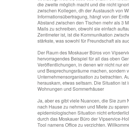
die zweite möglich macht und die nicht ignor
zwischen Kollegen, dh der Austausch von Wi
Informationsübertragung, hängt von der Entf
Abstand zwischen den Tischen mehr als 3 Mete
Mails zu schreiben, obwohl sie einfach auft
Zentimeter ist, ist die Kommunikation zwische
stärkste, was sowohl für Freundschaft als auch 
Der Raum des Moskauer Büros von Vipservice in
hervorragendes Beispiel für all das oben Ge
Veröffentlichungen, in denen wir nicht nur 
und Besprechungsräume machen, sondern ver
Unternehmensorganisation zu betrachten. Auf
herauskam, etwas seltsam. Die Situation ist 
Wohnungen und Sommerhäuser
Ja, aber es gibt viele Nuancen, die Sie zum
nach Hause zu nehmen und Miete zu sparen,
epidemiologischen Situation nicht erforderli
durch das Moskauer Büro der Vipservice-Hold
Tool namens Office zu verzichten. Willkomm