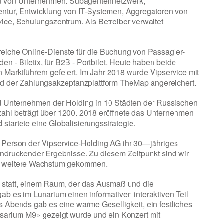
ten von Unternehmen: Subagentennetzwerk,
entur, Entwicklung von IT-Systemen, Aggregatoren von
vice, Schulungszentrum. Als Betreiber verwaltet
greiche Online-Dienste für die Buchung von Passagier-
 - Biletix, für B2B - Portbilet. Heute haben beide
Marktführern gefeiert. Im Jahr 2018 wurde Vipservice mit
d der Zahlungsakzeptanzplattform TheMap angereichert.
d Unternehmen der Holding in 10 Städten der Russischen
zahl beträgt über 1200. 2018 eröffnete das Unternehmen
 startete eine Globalisierungsstrategie.
che Person der Vipservice-Holding AG ihr 30—jähriges
eindruckender Ergebnisse. Zu diesem Zeitpunkt sind wir
 das weitere Wachstum gekommen.
 statt, einem Raum, der das Ausmaß und die
ab es im Lunarium einen informativen interaktiven Teil
s Abends gab es eine warme Geselligkeit, ein festliches
rsarium M9» gezeigt wurde und ein Konzert mit