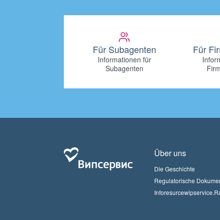
Für Subagenten
Für F
Informationen für
Infor
Subagenten
Fir
Über uns
Die Geschichte
Regulatorische Dokume
Inforesurcewipservice.