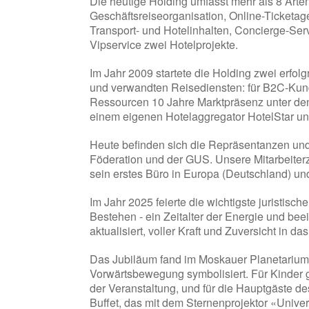
Die heutige Holding umfasst mehr als 8 Ar
Geschäftsreiseorganisation, Online-Ticketag
Transport- und Hotelinhalten, Concierge-Ser
Vipservice zwei Hotelprojekte.
Im Jahr 2009 startete die Holding zwei erfol
und verwandten Reisediensten: für B2C-Kunden
Ressourcen 10 Jahre Marktpräsenz unter den 
einem eigenen Hotelaggregator HotelStar un
Heute befinden sich die Repräsentanzen un
Föderation und der GUS. Unsere Mitarbeiter
sein erstes Büro in Europa (Deutschland) und
Im Jahr 2025 feierte die wichtigste juristis
Bestehen - ein Zeitalter der Energie und be
aktualisiert, voller Kraft und Zuversicht in
Das Jubiläum fand im Moskauer Planetarium
Vorwärtsbewegung symbolisiert. Für Kinder g
der Veranstaltung, und für die Hauptgäste de
Buffet, das mit dem Sternenprojektor «Unive