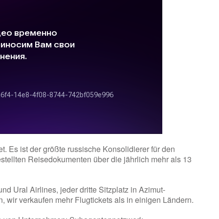
 Es ist der größte russische Konsolidierer für den
estellten Reisedokumenten über die jährlich mehr als 13
und Ural Airlines, jeder dritte Sitzplatz in Azimut-
 wir verkaufen mehr Flugtickets als in einigen Ländern.