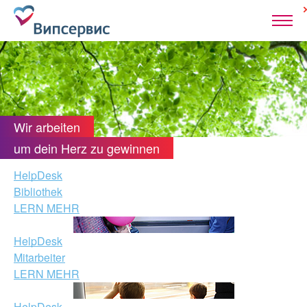
Wir arbeiten
um dein Herz zu gewinnen
HelpDesk
Bibliothek
LERN MEHR
HelpDesk
Mitarbeiter
LERN MEHR
HelpDesk