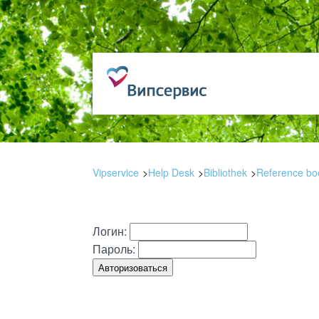
Vipservice
Help Desk
Bibliothek
Reference book
Логин:
Пароль: