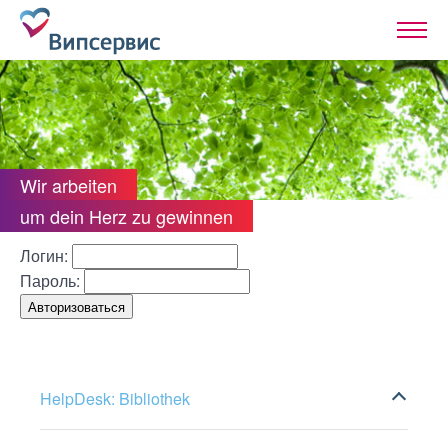
Wir arbeiten
um dein Herz zu gewinnen
Логин:
Пароль:
HelpDesk: Bibliothek