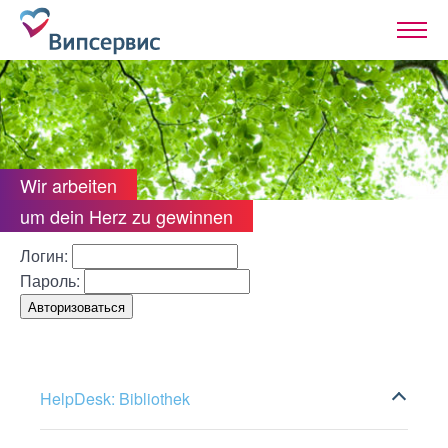
Wir arbeiten
um dein Herz zu gewinnen
Логин:
Пароль:
HelpDesk: Bibliothek