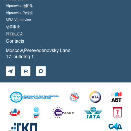
Vipservice地图集
Vipservice的传统
MBA Vipservice
慈善事业
我们的好友
Contacts
Moscow,Perevedenovsky Lane,
17, building 1.