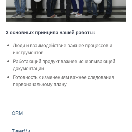
3 основных принципа нашей работы:
Люди и взаимодействие важнее процессов и
инструментов
Работающий продукт важнее исчерпывающей
документации
Готовность к изменениям важнее следования
первоначальному плану
CRM
ТикетМи