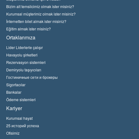
Bizim alt temsilcimiz olmak ister misiniz?
Kurumsal müşterimiz olmak ister misiniz?
İnternetten bilet almak ister misiniz?
Eğitim almak ister misiniz?
Ortaklarımıza
Lider Liderlerle çalışır
Havayolu şirketleri
Rezervasyon sistemleri
Demiryolu taşıyıcıları
Гостиничные сети и брокеры
Sigortacılar
Bankalar
Ödeme sistemleri
Kariyer
Kurumsal hayat
25 историй успеха
Ofisimiz